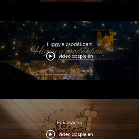
Higgy a csodákban!
Video abspielen
Fakukacok
Video abspielen