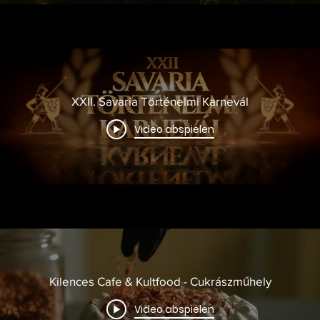
XXII. Savaria Történelmi Karnevál
Video abspielen
Kilences Cafe & Kultfood - Cukrászműhely
Video abspielen