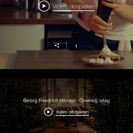
Video abspielen
Georg Friedrich Händel - Örvendj, világ
Video abspielen