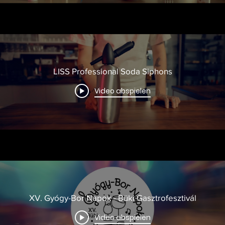
LISS Professional Soda Siphons
Video abspielen
XV. Gyógy-Bor Napok - Büki Gasztrofesztivál
Video abspielen