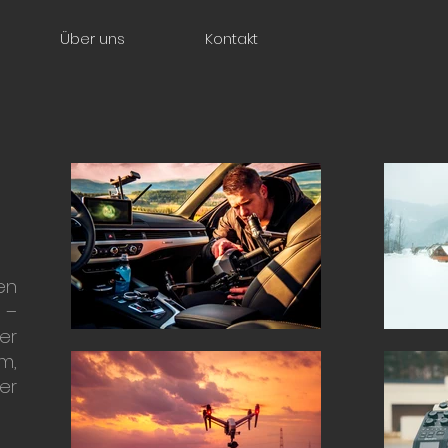
Über uns
Kontakt
en
 –
er
m,
er