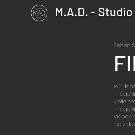
M.A.D. - Studio
Sehen Si
F
Wir lad
Imagefi
viellei
Imagefi
Videokli
individu